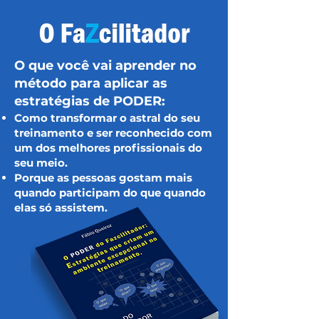
O que você vai aprender no
método para aplicar as
estratégias de PODER:
Como transformar o astral do seu
treinamento e ser reconhecido com
um dos melhores profissionais do
seu meio.
Porque as pessoas gostam mais
quando participam do que quando
elas só assistem.