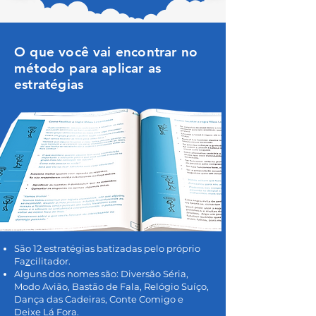
O que você vai encontrar no
método para aplicar as
estratégias
São 12 estratégias batizadas pelo próprio
Fa
z
cilitador.
Alguns dos nomes são: Diversão Séria,
Modo Avião, Bastão de Fala, Relógio Suíço,
Dança das Cadeiras, Conte Comigo e
Deixe Lá Fora.