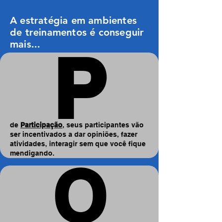
A estratégia em ambientes
de treinamentos é conseguir
mais...
P
P
de
Participação
, seus participantes vão
ser incentivados a dar opiniões, fazer
atividades, interagir sem que você fique
mendigando.
O
O