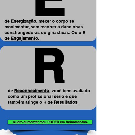
de
Energização
, mexer o corpo se
movimentar, sem recorrer a dancinhas
constrangedoras ou ginásticas. Ou o E
de
Engajamento
.
R
R
de
Reconhecimento
, você bem avaliado
como um profissional sério e que
também atinge o R de
Resultados
.
Quero aumentar meu PODER em treinamentos.