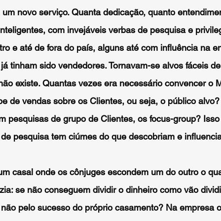
u um novo serviço. Quanta dedicação, quanto entendime
inteligentes, com invejáveis verbas de pesquisa e privil
o e até de fora do país, alguns até com influência na e
 tinham sido vendedores. Tornavam-se alvos fáceis de cr
não existe. Quantas vezes era necessário convencer o M
e de vendas sobre os Clientes, ou seja, o público alvo?
m pesquisas de grupo de Clientes, os focus-group? Isso 
s de pesquisa tem ciúmes do que descobriam e influen
um casal onde os cônjuges escondem um do outro o q
ia: se não conseguem dividir o dinheiro como vão divi
 não pelo sucesso do próprio casamento? Na empresa o