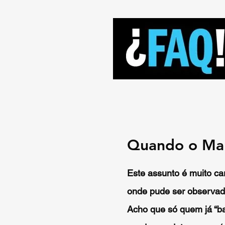
Proposta de Valor
Visão, Missão e Valores
Serviços
Quando o Mark
Este assunto é muito car
onde pude ser observad
Acho que só quem já “ba