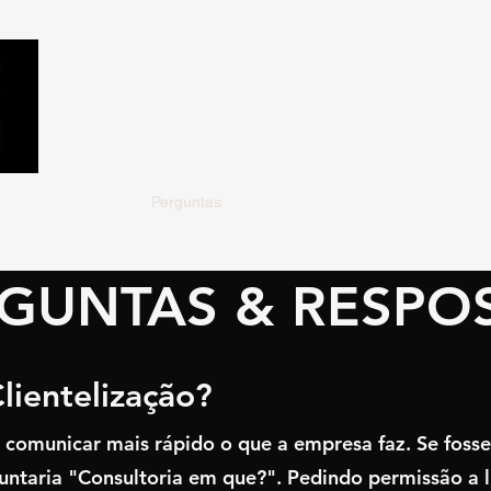
Clientes
Equipe
Perguntas
Contato
Artigos
Marca
Mais
GUNTAS & RESPO
Clientelização?
a comunicar mais rápido o que a empresa faz. Se foss
untaria "Consultoria em que?". Pedindo permissão a l