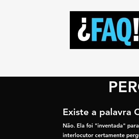
Proposta de Valor
Visão, Missão e Valores
Serviços
PER
Existe a palavra 
Não. Ela foi "inventada" par
interlocutor certamente perg