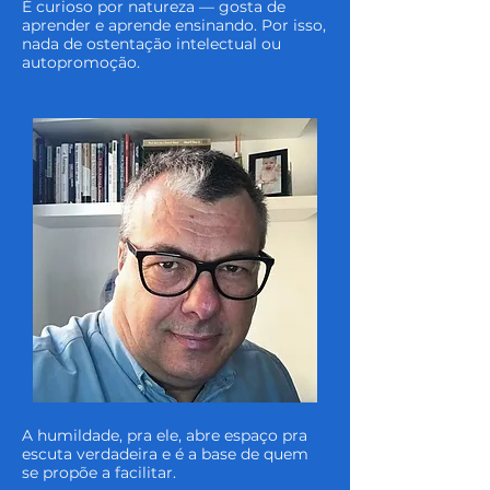
É curioso por natureza — gosta de
aprender e aprende ensinando. Por isso,
nada de ostentação intelectual ou
autopromoção.
A humildade, pra ele, abre espaço pra
escuta verdadeira e é a base de quem
se propõe a facilitar.