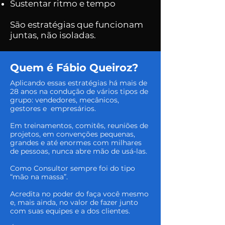
Sustentar ritmo e tempo
São estratégias que funcionam
juntas, não isoladas.
Quem é Fábio Queiroz?
Aplicando essas estratégias há mais de
28 anos na condução de vários tipos de
grupo: vendedores, mecânicos,
gestores e empresários.
Em treinamentos, comitês, reuniões de
projetos, em convenções pequenas,
grandes e até enormes com milhares
de pessoas, nunca abre mão de usá-las.
Como Consultor sempre foi do tipo
“mão na massa”.
Acredita no poder do faça você mesmo
e, mais ainda, no valor de fazer junto
com suas equipes e a dos clientes.