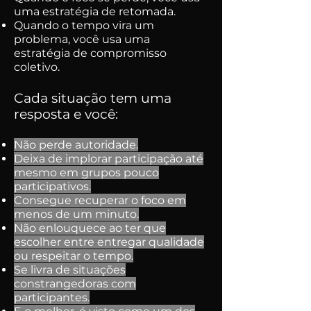
uma estratégia de retomada.
Quando o tempo vira um
problema, você usa uma
estratégia de compromisso
coletivo.
Cada situação tem uma
resposta e você:
Não perde autoridade.
Deixa de implorar participação até
mesmo em grupos pouco
participativos.
Consegue recuperar o foco em
menos de um minuto.
Não enlouquece ao ter que
escolher entre entregar qualidade
ou respeitar o tempo.
Se livra de situações
constrangedoras com
participantes.